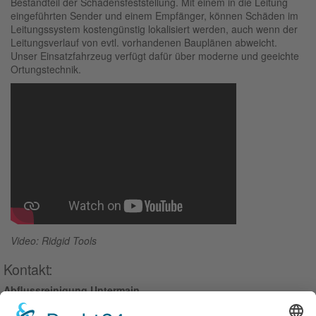
Bestandteil der Schadensfeststellung. Mit einem in die Leitung
eingeführten Sender und einem Empfänger, können Schäden im
Leitungssystem kostengünstig lokalisiert werden, auch wenn der
Leitungsverlauf von evtl. vorhandenen Bauplänen abweicht.
Unser Einsatzfahrzeug verfügt dafür über moderne und geeichte
Ortungstechnik.
Video: Ridgid Tools
Kontakt:
Abflussreinigung Untermain
Jäger - Kaufmann GmbH